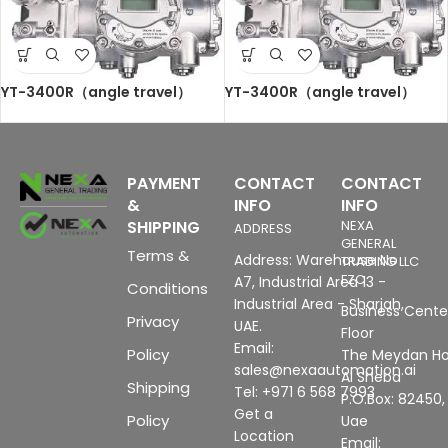
YT-3400R（angle travel）
YT-3400R（angle travel）
PAYMENT
CONTACT
CONTACT
&
INFO
INFO
SHIPPING
NEXA
ADDRESS
GENERAL
Terms &
Address: Warehouse No
TRADING LLC
FZC
A7, Industrial Area 13 -
Conditions
Industrial Area - Sharjah,
Business Center
Privacy
UAE.
Floor
Email:
Policy
The Meydan Ho
sales@nexaautomation.ai
Al Sheba
Shipping
Tel: +971 6 568 7993
P.O.Box: 82450,
Get a
Policy
Uae
Location
Email: