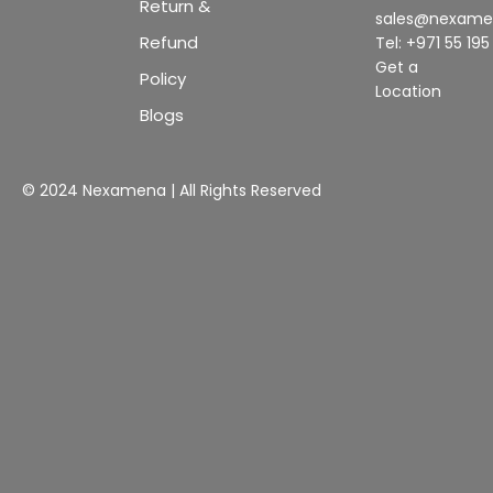
Return &
sales@nexam
Refund
Tel: +971 55 19
Get a
Policy
Location
Blogs
© 2024 Nexamena | All Rights Reserved